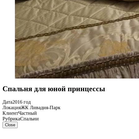
Спальня для юной принцессы
Дата
2016 год
Локация
ЖК Ливадия-Парк
Клиент
Частный
Рубрика
Спальни
Close